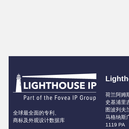
Lighth
荷兰阿姆
史基浦里
图波列夫兰
全球最全面的专利、
马格纳斯
商标及外观设计数据库
1119 PA