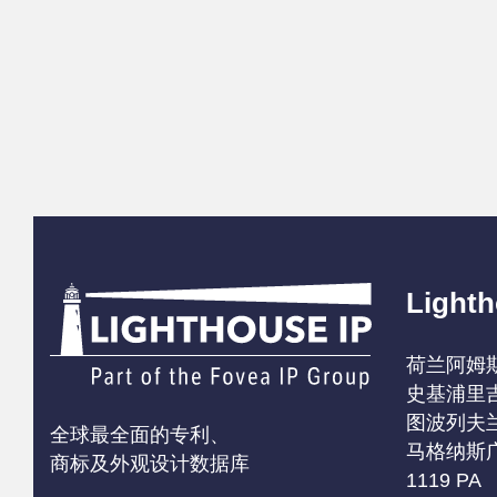
Lighth
荷兰阿姆
史基浦里
图波列夫兰
全球最全面的专利、
马格纳斯
商标及外观设计数据库
1119 PA