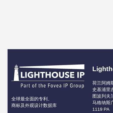
Lighth
荷兰阿姆
史基浦里
图波列夫兰
全球最全面的专利、
马格纳斯
商标及外观设计数据库
1119 PA