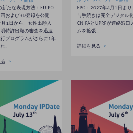
ペーパー - 商標
ホワイトペーパー - 商標
の新たな表現方法：EUIPO
EPO：2027年4月1日よ
画および3D登録を公開
与手続きは完全デジタル
年7月1日から、女性出願人
CNIPAとUPRPが連絡窓
発明特許出願の審査を迅速
ムを拡張…
試行プログラムがさらに1年
詳細を見る
れ…
見る