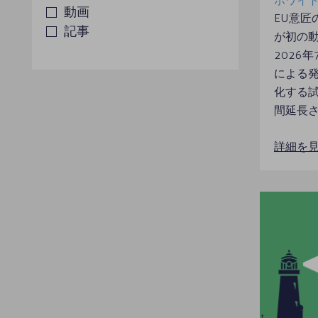
ホワイト
動画
EU意匠
記事
が初の動
2026
による
化する
間延長さ
詳細を