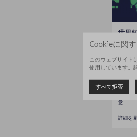
世界
WIP
Cookieに
ホワイト
このウェブサイトは
国連機関
使用しています。
ノベー
出版物を
すべて拒否
おける
めの共
意…
詳細を