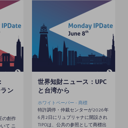
：
世界知財ニュース：UPC
ーラン
と台湾から
ホワイトペーパー - 商標
特許調停・仲裁センターが2026年
6月2日にリュブリャナに開設され
意匠の創作
TIPOは、公共の参照として商標出
いて ニ