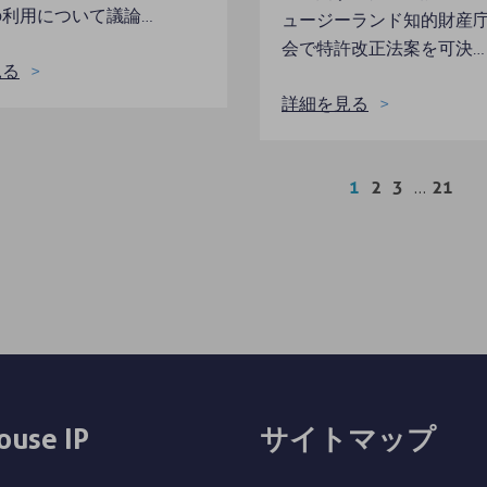
の利用について議論…
ュージーランド知的財産
会で特許改正法案を可決…
見る
詳細を見る
…
1
2
3
21
ouse IP
サイトマップ