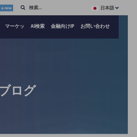
Search
日本語
4 new
検
索...
マーケッ
AI検索
金融向けIP
お問い合わせ
ブログ