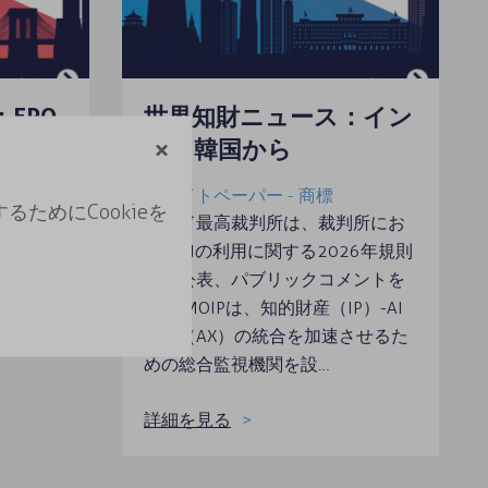
EPO
世界知財ニュース：イン
ドと韓国から
ホワイトペーパー - 商標
ためにCookieを
受賞者が発
インド最高裁判所は、裁判所にお
改正
けるAIの利用に関する2026年規則
案を公表、パブリックコメントを
募集 MOIPは、知的財産（IP）-AI
変革（AX）の統合を加速させるた
めの総合監視機関を設…
詳細を見る