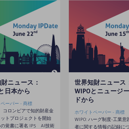
知財ニュース：
世界知財ニュース
Oと日本から
WIPOとニュージ
ドから
ペーパー - 商標
は、コロンビアで知的財産金
ホワイトペーパー - 商標
ロットプロジェクトを開始
WIPO: ハーグ制度-工業
の覚書に署名 IP5 AI技術
者に関する情報の記録につ