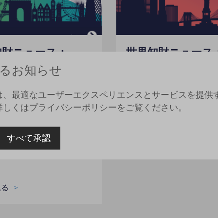
知財ニュース：
世界知財ニュース：
Oと韓国から
と中国から
関するお知らせ
ペーパー - 商標
ホワイトペーパー - 商標
、最適なユーザーエクスペリエンスとサービスを提供する
は、AIを活用した医療イ
2026年欧州発明家賞の
詳しくは
プライバシーポリシー
をご覧ください。
ションと知的財産に関する
表され 中国は、商標法を
発表 IP5各庁は、AI時代に
すべて承認
詳細を見る
知的財産問題に対処するた
同措置を強化することで合
見る