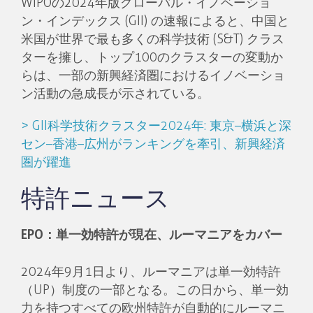
WIPOの2024年版グローバル・イノベーショ
ン・インデックス (GII) の速報によると、中国と
米国が世界で最も多くの科学技術 (S&T) クラス
ターを擁し、トップ100のクラスターの変動か
らは、一部の新興経済圏におけるイノベーショ
ン活動の急成長が示されている。
> GII科学技術クラスター2024年: 東京–横浜と深
セン–香港–広州がランキングを牽引、新興経済
圏が躍進
特許ニュース
EPO：単一効特許が現在、ルーマニアをカバー
2024年9月1日より、ルーマニアは単一効特許
（UP）制度の一部となる。この日から、単一効
力を持つすべての欧州特許が自動的にルーマニ