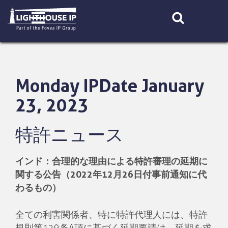
Skip
to
content
Monday IPDate January
23, 2023
特許ニュース
インド：合理的な理由による特許審理の延期に
関する公告（
2022
年
12
月
26
日付事前通知に代
わるもの）
全ての利害関係者、特に特許代理人には、特許