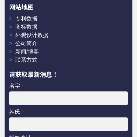
网站地图
专利数据
商标数据
外观设计数据
公司简介
新闻/博客
联系方式
请获取最新消息！
名字
*
姓氏
*