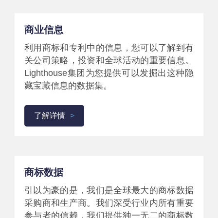
商业信息
利用商标和专利中的信息，您可以了解到有
关公司策略，投资和全球活动的重要信息。
Lighthouse集团为您提供可以发掘出这种隐
藏宝藏信息的数据集。
了解详情
商标数据
引以为豪的是，我们是全球最大的商标数据
采购商和生产商。我们深受行业内所有重要
参与者的信赖，我们提供独一无二的商标数