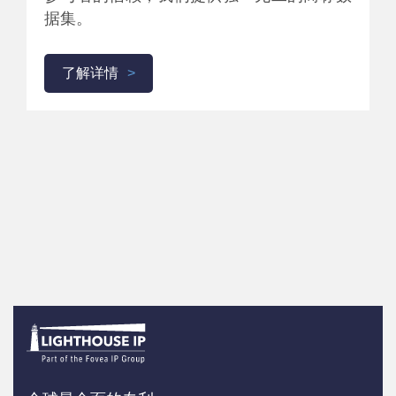
据集。
了解详情