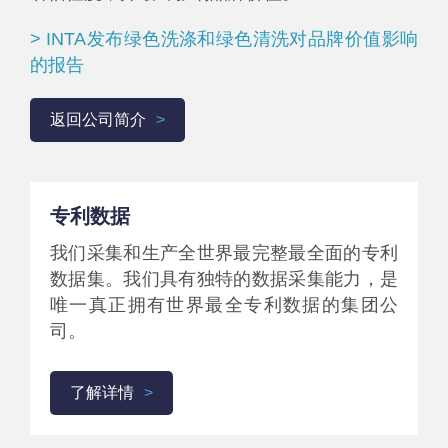
> INTA发布绿色洗涤和绿色清洗对品牌价值影响
的报告
返回公司简介
专利数据
我们采集和生产全世界最完整最全面的专利
数据集。我们具有独特的数据采集能力，是
唯一真正拥有世界最全专利数据的集团公
司。
了解详情