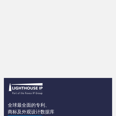
白皮书 - 专利
生成式AI创新势头强劲，两年内相关专利申请
量几乎增长了两倍 美国专利商标局宣布马德里
电子申请系统作为国际商标申请的新平台…
了解详情
全球最全面的专利、
商标及外观设计数据库