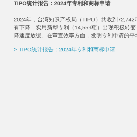
TIPO统计报告：2024年专利和商标申请
2024年，台湾知识产权局（TIPO）共收到72,7
有下降，实用新型专利（14,559项）出现积极转变
降速度放缓。在审查效率方面，发明专利申请的平均
> TIPO统计报告：2024年专利和商标申请