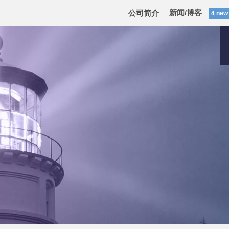
新闻/博客
公司简介
4 new