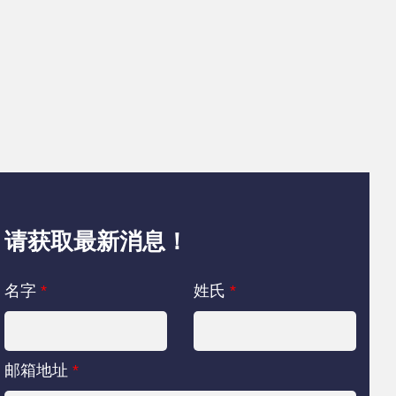
请获取最新消息！
名字
*
姓氏
*
邮箱地址
*