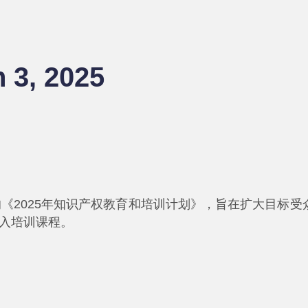
 3, 2025
的《2025年知识产权教育和培训计划》，旨在扩大目标受
纳入培训课程。