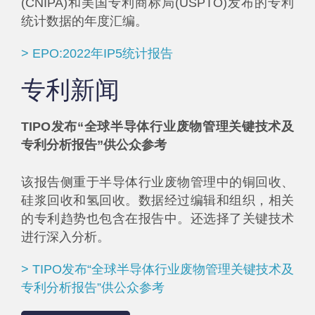
(CNIPA)和美国专利商标局(USPTO)发布的专利
统计数据的年度汇编。
> EPO:2022年IP5统计报告
专利新闻
TIPO发布“全球半导体行业废物管理关键技术及
专利分析报告”供公众参考
该报告侧重于半导体行业废物管理中的铜回收、
硅浆回收和氢回收。数据经过编辑和组织，相关
的专利趋势也包含在报告中。还选择了关键技术
进行深入分析。
> TIPO发布“全球半导体行业废物管理关键技术及
专利分析报告”供公众参考