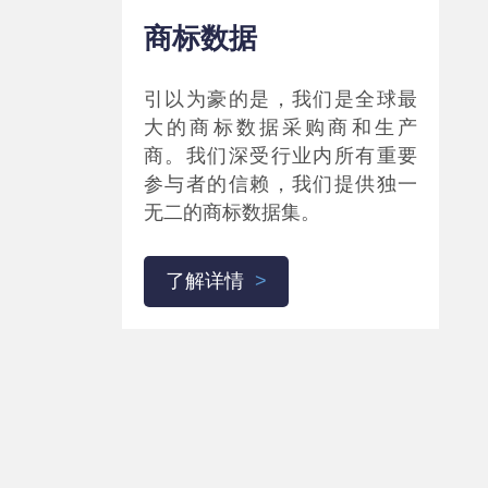
商标数据
引以为豪的是，我们是全球最
大的商标数据采购商和生产
商。我们深受行业内所有重要
参与者的信赖，我们提供独一
无二的商标数据集。
了解详情