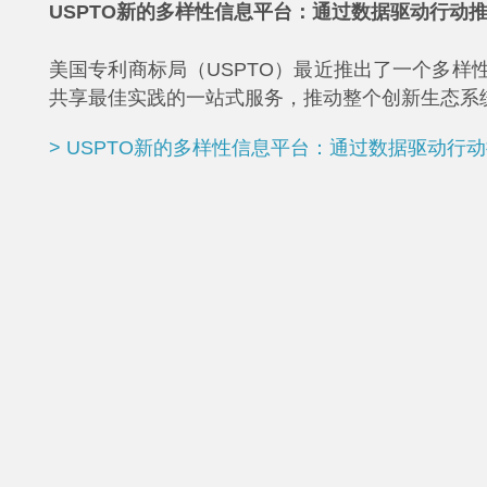
USPTO新的多样性信息平台：通过数据驱动行动
美国专利商标局（USPTO）最近推出了一个多样
共享最佳实践的一站式服务，推动整个创新生态系
> USPTO新的多样性信息平台：通过数据驱动行