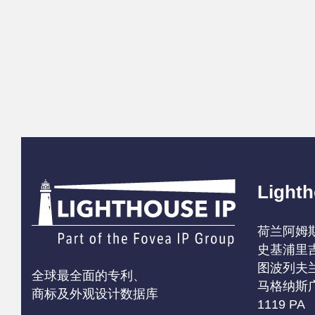
Lighth
荷兰阿姆
史基浦里
图波列夫兰
全球最全面的专利、
马格纳斯
商标及外观设计数据库
1119 PA