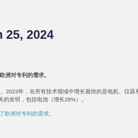
 25, 2024
了欧洲对专利的需求。
劲。2023年，在所有技术领域中增长最快的是电机、仪器
相关的发明，包括电池（增长28%）。
动了欧洲对专利的需求。