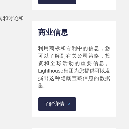
具和讨论和
商业信息
利用商标和专利中的信息，您
可以了解到有关公司策略，投
资和全球活动的重要信息。
Lighthouse集团为您提供可以发
掘出这种隐藏宝藏信息的数据
集。
了解详情