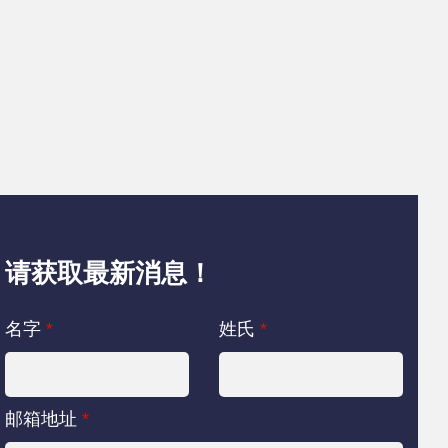
请获取最新消息！
名字
*
姓氏
*
邮箱地址
*